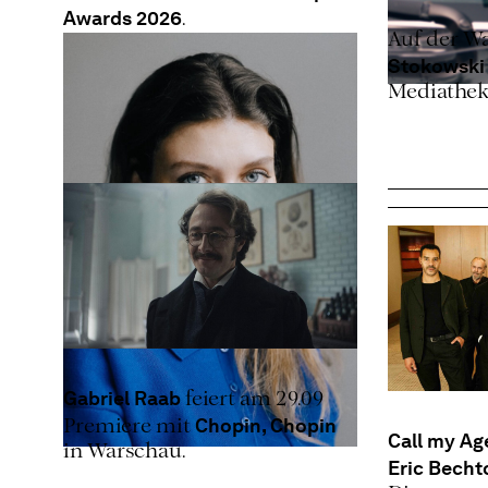
Awards 2026
.
Auf der W
Stokowsk
Mediathek
Gabriel Raab
feiert am 29.09
Chopin, Chopin
Premiere mit
Call my Ag
in Warschau.
Eric Becht