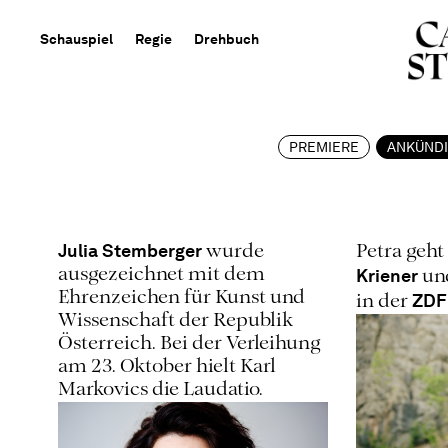
Schauspiel
Regie
Drehbuch
PREMIERE
ANKÜND
Julia Stemberger
wurde
Petra geh
Kriener
ausgezeichnet mit dem
un
Ehrenzeichen für Kunst und
ZDF
in der
Wissenschaft der Republik
Österreich. Bei der Verleihung
am 23. Oktober hielt Karl
Markovics die Laudatio.